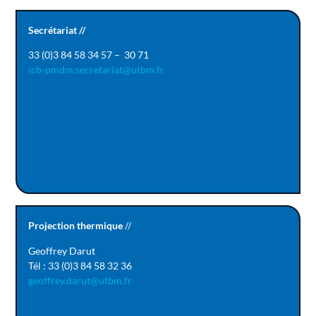
Secrétariat //
33 (0)3 84 58 34 57 – 30 71
icb-pmdm.secretariat@utbm.fr
Projection thermique
//
Geoffrey Darut
Tél : 33 (0)3 84 58 32 36
geoffrey.darut@utbm.fr