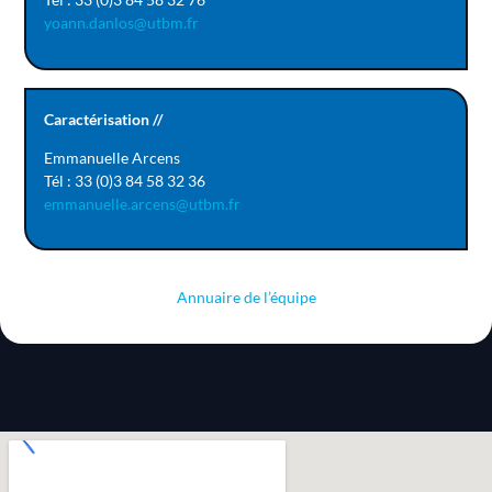
yoann.danlos@utbm.fr
Caractérisation //
Emmanuelle Arcens
Tél : 33 (0)3 84 58 32 36
emmanuelle.arcens@utbm.fr
Annuaire de l’équipe