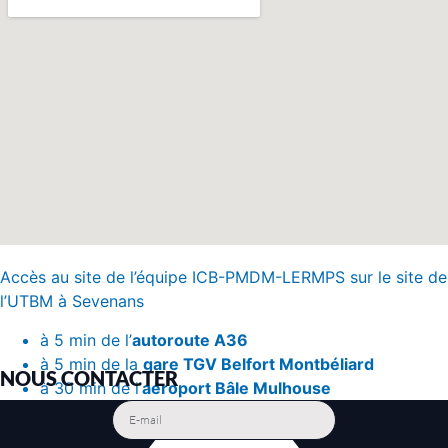
Accès au site de l’équipe ICB-PMDM-LERMPS sur le site de
l’UTBM à Sevenans
à 5 min de l’
autoroute A36
à 5 min de la
gare TGV Belfort Montbéliard
NOUS CONTACTER
à 30 min de l’
aéroport Bâle Mulhouse