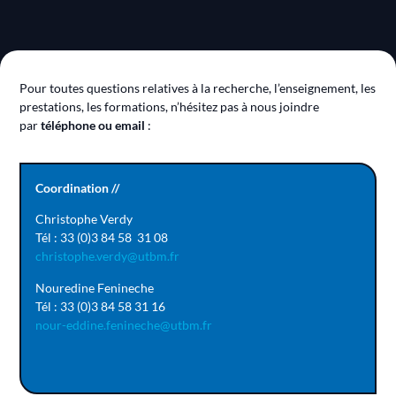
Pour toutes questions relatives à la recherche, l’enseignement, les
prestations, les formations, n’hésitez pas à nous joindre
par
téléphone ou email
:
Coordination //
Christophe Verdy
Tél : 33 (0)3 84 58 31 08
christophe.verdy@utbm.fr
Nouredine Fenineche
Tél : 33 (0)3 84 58 31 16
nour-eddine.fenineche@utbm.fr