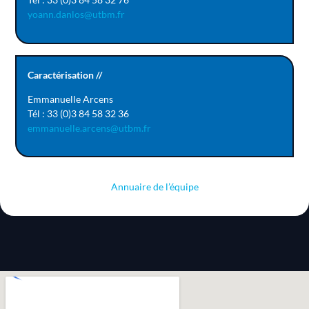
yoann.danlos@utbm.fr
Caractérisation //
Emmanuelle Arcens
Tél : 33 (0)3 84 58 32 36
emmanuelle.arcens@utbm.fr
Annuaire de l’équipe