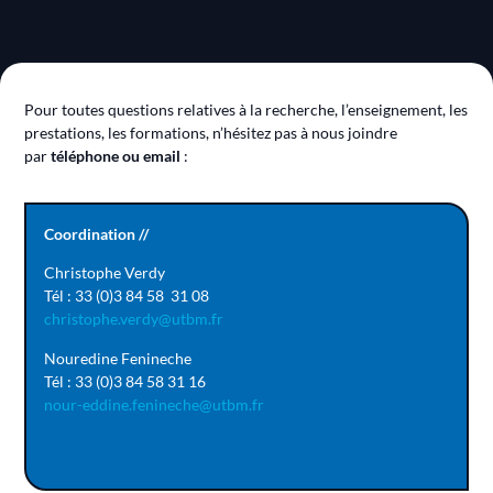
Pour toutes questions relatives à la recherche, l’enseignement, les
prestations, les formations, n’hésitez pas à nous joindre
par
téléphone ou email
:
Coordination //
Christophe Verdy
Tél : 33 (0)3 84 58 31 08
christophe.verdy@utbm.fr
Nouredine Fenineche
Tél : 33 (0)3 84 58 31 16
nour-eddine.fenineche@utbm.fr