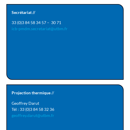
Secrétariat //
33 (0)3 84 58 34 57 – 30 71
icb-pmdm.secretariat@utbm.fr
Projection thermique
//
Geoffrey Darut
Tél : 33 (0)3 84 58 32 36
geoffrey.darut@utbm.fr