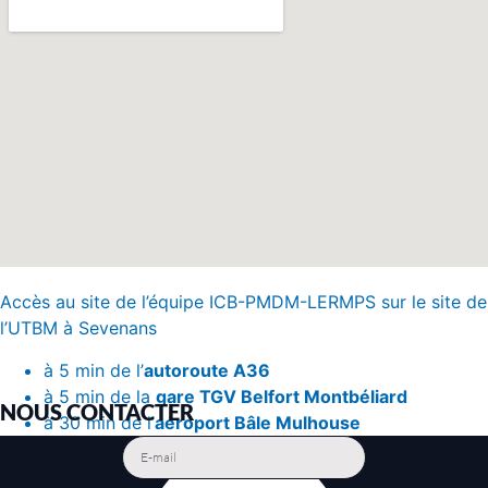
Accès au site de l’équipe ICB-PMDM-LERMPS sur le site de
l’UTBM à Sevenans
à 5 min de l’
autoroute A36
à 5 min de la
gare TGV Belfort Montbéliard
NOUS CONTACTER
à 30 min de l’
aéroport Bâle Mulhouse